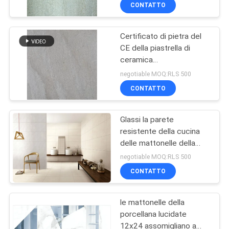
per pavimento di pietra
FABBRICA
CONTATTO
della cucina
Certificato di pietra del
CONTROLLO
115
CE della piastrella di
DELLA
ceramica
Mattonelle moderne
QUALITÀ
mattonelle/24x24 della
negotiable MOQ:RLS 500
della porcellana
cucina della porcellana
CONTATTO
della natura
CONTATTACI
Glassi la parete
resistente della cucina
CHIEDI UN
delle mattonelle della
44
PREVENTIVO
cucina della
negotiable MOQ:RLS 500
porcellana/delle
Mattonelle di
CONTATTO
mattonelle porcellana del
MAPPA
marmo
marmo della
le mattonelle della
DEL
porcellana di
porcellana lucidate
SITO
12x24 assomigliano a