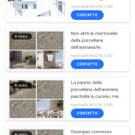
sguardo
marmo per l'edificio per
negotiable MOQ:RLS 500
uffici della metropolitana
POLITICA
CONTATTO
dell'ospedale
29
SULLA
mattonelle di legno
Non slitti le mattonelle
PRIVACY
della porcellana
della porcellana di
dell'arenaria/le
mattonelle rustiche della
effetto
negotiable MOQ:RLS 500
porcellana del pavimento
CONTATTO
60x60 rivestimento
opaco
La parete della
19
porcellana dell'arenaria
Mattonelle della
piastrella la cucina i meno
di 0,05% tassi di
negotiable MOQ:RLS 500
porcellana di
assorbimento
CONTATTO
sguardo del tappeto
Ossequio convesso