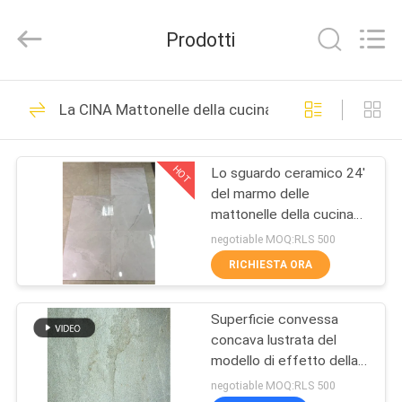
2026
FOSHAN
BOLI
Prodotti
CERAMICS
CO.,LTD..
All
Rights
Reserved.
CASA.
475
La CINA Mattonelle della cucina della porcellana
gres porcellanato
PRODOTTI
smaltato
HOT
Lo sguardo ceramico 24'
del marmo delle
VIDEO
mattonelle della cucina
della porcellana di Digital
negotiable MOQ:RLS 500
X 24' ha lustrato il
DI
RICHIESTA ORA
supporto della parete
39
NOI
Mattonelle di pietra
Superficie convessa
concava lustrata del
VISITA
della porcellana di
modello di effetto della
ALLA
porcellana delle piastrelle
negotiable MOQ:RLS 500
sguardo