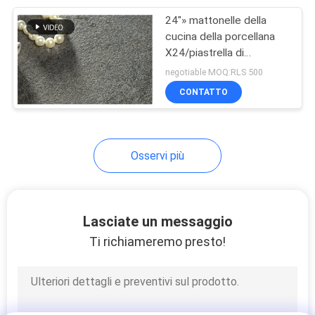
24"» mattonelle della
30
cucina della porcellana
Mattonelle della
X24/piastrella di
ceramica di pietra grigia
negotiable MOQ:RLS 500
cucina della
di sguardo lustrata
CONTATTO
porcellana
Osservi più
30
mattonelle del
Lasciate un messaggio
bagno della
Ti richiameremo presto!
porcellana