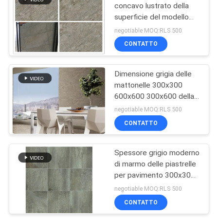
concavo lustrato della
superficie del modello
43
delle piastrelle per
negotiable MOQ:RLS 500
pavimento ceramiche
Mattonelle della
CONTATTO
dell'arenaria
porcellana di
Dimensione grigia delle
sguardo del
mattonelle 300x300
600x600 300x600 della
cemento
cucina della porcellana
negotiable MOQ:RLS 500
dell'arenaria multi
CONTATTO
30
mattonelle della
Spessore grigio moderno
di marmo delle piastrelle
porcellana 24x24
per pavimento 300x300
millimetro 10mm della
negotiable MOQ:RLS 500
cucina della porcellana
CONTATTO