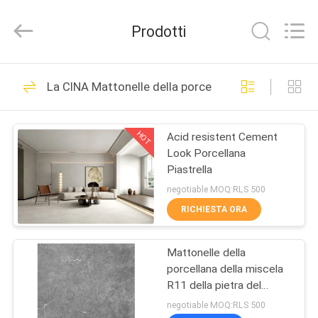
2026
FOSHAN
BOLI
Prodotti
CERAMICS
CO.,LTD..
All
Rights
Reserved.
CASA.
475
La CINA Mattonelle della porcellana di sguardo de
gres porcellanato
PRODOTTI
smaltato
HOT
Acid resistent Cement
Look Porcellana
VIDEO
Piastrella
negotiable MOQ:RLS 500
DI
RICHIESTA ORA
39
NOI
Mattonelle di pietra
Mattonelle della
porcellana della miscela
VISITA
della porcellana di
R11 della pietra del
ALLA
cemento di meno poi
negotiable MOQ:RLS 500
sguardo