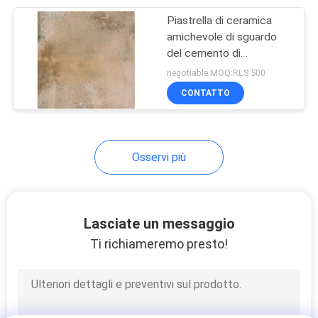
Piastrella di ceramica
30
amichevole di sguardo
Mattonelle della
del cemento di
ECO/nessun piastrelle
negotiable MOQ:RLS 500
cucina della
per pavimento di sguardo
CONTATTO
del cemento di
porcellana
radiazione
Osservi più
30
mattonelle del
Lasciate un messaggio
bagno della
Ti richiameremo presto!
porcellana