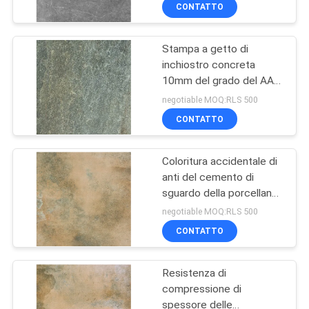
0,05% assorbimenti di
FABBRICA
CONTATTO
acqua
Stampa a getto di
CONTROLLO
115
inchiostro concreta
DELLA
10mm del grado del AAA
Mattonelle moderne
QUALITÀ
delle mattonelle di
negotiable MOQ:RLS 500
della porcellana
pavimentazione del
CONTATTO
cemento decorativo
CONTATTACI
densamente
Coloritura accidentale di
anti del cemento di
CHIEDI UN
sguardo della porcellana
44
PREVENTIVO
giallo batterico delle
negotiable MOQ:RLS 500
mattonelle
Mattonelle di
CONTATTO
MAPPA
marmo della
Resistenza di
DEL
porcellana di
compressione di
SITO
spessore delle