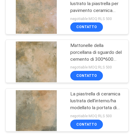
lustrato la piastrella per
pavimento ceramica
43
interna delle mattonelle
negotiable MOQ:RLS 500
della porcellana di
Mattonelle della
CONTATTO
sguardo di Cemenacact
porcellana di
Mattonelle della
sguardo del
porcellana di sguardo del
cemento di 300*600
cemento
millimetro, mattonelle
negotiable MOQ:RLS 500
imitate della porcellana
CONTATTO
30
del travertino di sguardo
mattonelle della
La piastrella di ceramica
lustrata dell'interno/ha
porcellana 24x24
modellato la portata di
lunga vita della piastrella
negotiable MOQ:RLS 500
per pavimento del
CONTATTO
cemento