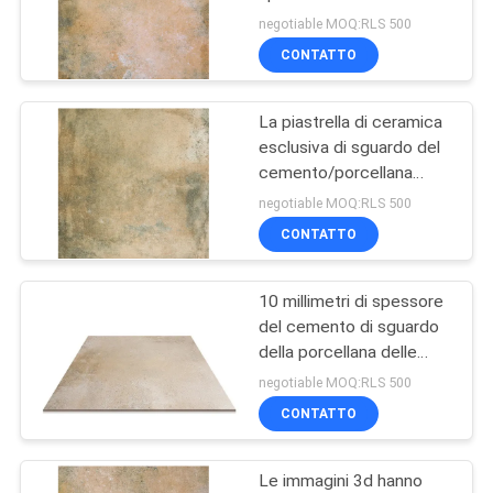
sguardo
mattonelle 20mm della
negotiable MOQ:RLS 500
porcellana di sguardo del
POLITICA
CONTATTO
cemento del giardino
29
SULLA
mattonelle di legno
La piastrella di ceramica
PRIVACY
esclusiva di sguardo del
della porcellana di
cemento/porcellana
rinnovabile piastrella
effetto
negotiable MOQ:RLS 500
600x600
CONTATTO
10 millimetri di spessore
19
del cemento di sguardo
Mattonelle della
della porcellana delle
mattonelle di coloritura
negotiable MOQ:RLS 500
porcellana di
accidentale di giallo
CONTATTO
sguardo del tappeto
Le immagini 3d hanno