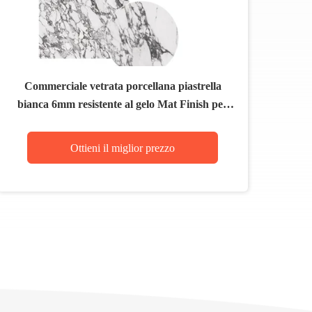
Commerciale vetrata porcellana piastrella
bianca 6mm resistente al gelo Mat Finish per
aree residenziali
Ottieni il miglior prezzo