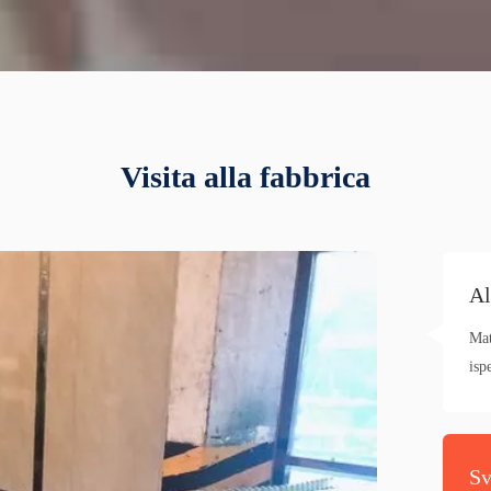
Visita alla fabbrica
Al
Mat
isp
Sv