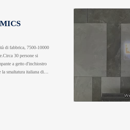
AMICS
tà di fabbrica, 7500-10000
ne.Circa 30 persone si
pante a getto d'inchiostro
 la smaltatura italiana di
omatica, misurazione
lla rettitudine dei bordi.
relle, 80 Personale in linea