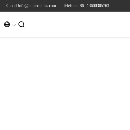
E-mail info@bmceramics.com
Telefono: 86--13600305763

