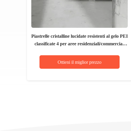
Piastrelle cristalline lucidate resistenti al gelo PEI
classificate 4 per aree residenziali/commerciali
1200*2800MM
Ottieni il miglior prezzo