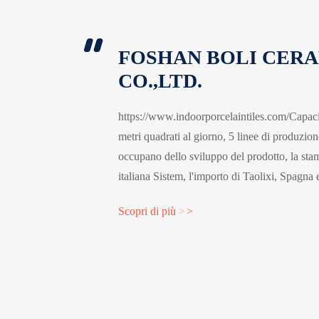
FOSHAN BOLI CER
CO.,LTD.
https://www.indoorporcelaintiles.com/Capaci
metri quadrati al giorno, 5 linee di produzio
occupano dello sviluppo del prodotto, la stam
italiana Sistem, l'importo di Taolixi, Spagna e
colore carabiniano. Linea di produzione aut
Scopri di più
>
>
automatica della piattezza delle piastrelle e de
Controllo tempestivo della qualità delle piast
...