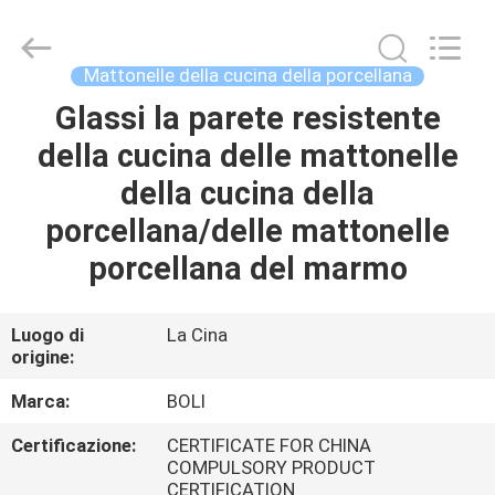
2026
FOSHAN
BOLI
CERAMICS
CO.,LTD..
Mattonelle della cucina della porcellana
All
Rights
Reserved.
Glassi la parete resistente
CASA.
della cucina delle mattonelle
PRODOTTI
della cucina della
porcellana/delle mattonelle
VIDEO
porcellana del marmo
DI
Luogo di
La Cina
origine:
NOI
Marca:
BOLI
VISITA
Certificazione:
CERTIFICATE FOR CHINA
ALLA
COMPULSORY PRODUCT
CERTIFICATION