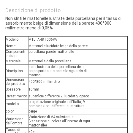
Descrizione di prodotto
Non slitti le mattonelle lustrate della porcellana per il tasso di
assorbimento beige di dimensione della parete 400*800
millimetro meno di 0,05%
Modello
M1LTA48T006PA
Nome:
Mattonelle lucidate beige della parete
Componenti
porcellana-parete-mattonelle
incluse
Materiale
Mattonelle della porcellana
serie lustrata della porcellana della
Discription
corpo-partita, ricreante lo sguardo di
marmo
Dimensioni
400*800 millimetro
del prodotto
Spessore
10mm
Rivestimento
superficie differente 2: lucidato, opaco
progettazione originale dell'Italia, 9
modello
combinazioni differenti di struttura
colori
beige
Variazione di V4-substantial
Variazione
(variazione di colore all'interno di ogni
dell'ombra
mattonelle)
Tasso di
<0>