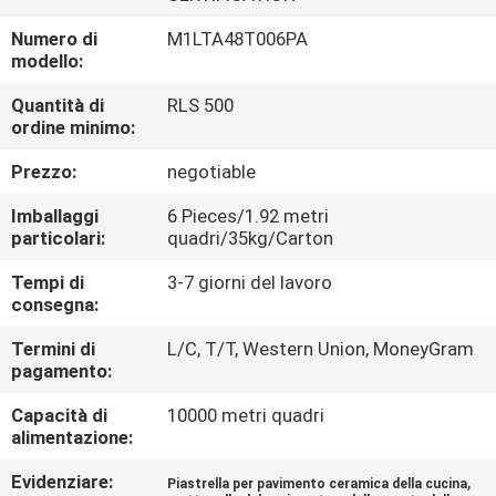
FABBRICA
Numero di
M1LTA48T006PA
modello:
CONTROLLO
Quantità di
RLS 500
DELLA
ordine minimo:
QUALITÀ
Prezzo:
negotiable
Imballaggi
6 Pieces/1.92 metri
CONTATTACI
particolari:
quadri/35kg/Carton
Tempi di
3-7 giorni del lavoro
CHIEDI UN
consegna:
PREVENTIVO
Termini di
L/C, T/T, Western Union, MoneyGram
pagamento:
MAPPA
Capacità di
10000 metri quadri
alimentazione:
DEL
SITO
Evidenziare:
,
Piastrella per pavimento ceramica della cucina