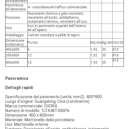
assorbimento
Resistenza
4 - considerevole traffico commerciale
all'abrasione
Resistente chimico e gelo resistenti,
Funzione
resistente all'acido, antibatterico,
isolamento termico, resistente all'uso
Uso in pavimento e parete dell'interno
Uso
ed all'aperto
Imballaggio
Cartoni standard e pallet di legno
Dimensione
Pc/ctn
M2/ctn
Kg/ctn
Ctn/20
(millimetro)
400x800
6
1,92
35
810
200x800
12
1,92
35
810
810
400x800
12
1,92
35
Panoramica
Dettagli rapidi
Specificazione del pavimento (unità: mm2): 400*800
Luogo d'origine: Guangdong, Cina (continente)
Marca commerciale: CHORA
Numero di modello: 1LTA48T006PA
Dimensione: 400 x 800mm
Materiale: Mattonelle della porcellana
Uso: Mattonelle interne