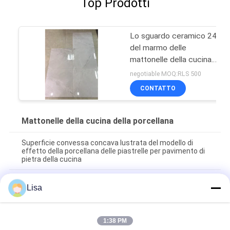
Top Prodotti
Lo sguardo ceramico 24'
del marmo delle
mattonelle della cucina
della porcellana di Digital
negotiable MOQ:RLS 500
X 24' ha lustrato il
CONTATTO
supporto della parete
Mattonelle della cucina della porcellana
Superficie convessa concava lustrata del modello di
effetto della porcellana delle piastrelle per pavimento di
pietra della cucina
Certificato di pietra del CE della piastrella di ceramica
Lisa
mattonelle/24x24 della cucina della porcellana della
natura
Glassi la parete resistente della cucina delle mattonelle
1:38 PM
della cucina della porcellana/delle mattonelle porcellana