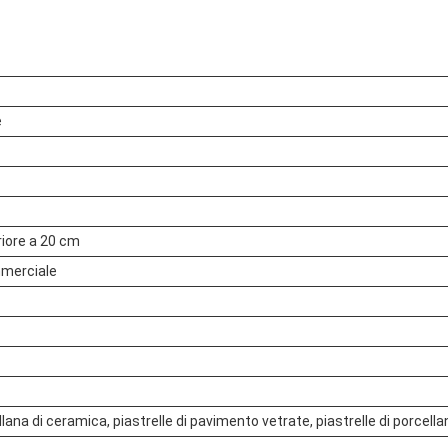
e
riore a 20 cm
merciale
ellana di ceramica, piastrelle di pavimento vetrate, piastrelle di porcel