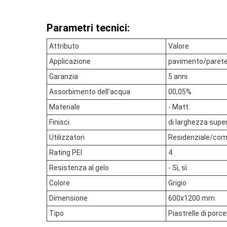
Parametri tecnici:
Attributo
Valore
Applicazione
pavimento/paret
Garanzia
5 anni
Assorbimento dell'acqua
00,05%
Materiale
- Matt.
Finisci.
di larghezza supe
Utilizzatori
Residenziale/com
Rating PEI
4
Resistenza al gelo
- Sì, sì.
Colore
Grigio
Dimensione
600x1200 mm
Tipo
Piastrelle di porc