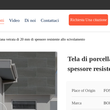
Richiesta Una citazione
tti
Video
Di noi
Contattaci
lana vetrata di 20 mm di spessore resistente allo scivolamento
Tela di porcel
spessore resis
Place of Origin
FO
Marca
BO