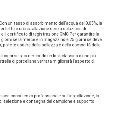
0Con un tasso di assorbimento dell'acqua del 0,05%, la
 perfetto e un'installazione senza soluzione di
 e il certificato di registrazione GMC.Per garantire la
giorni se la merce è in magazzino e 25 giorni se deve
s, potete godere della bellezza e della comodità della
tri luoghi.se stai cercando un look classico o uno più
ella di porcellana vetrata migliorerà l'aspetto di
nisce consulenza professionale sull'installazione, la
to, selezione e consegna del campione e supporto