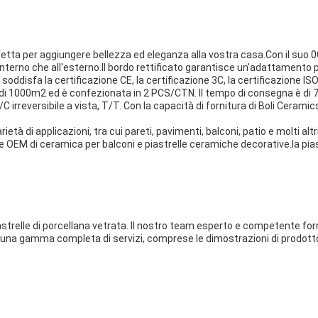
rfetta per aggiungere bellezza ed eleganza alla vostra casa.Con il suo 
ll'interno che all'esterno.Il bordo rettificato garantisce un'adattamento
soddisfa la certificazione CE, la certificazione 3C, la certificazione ISO
di 1000m2 ed è confezionata in 2 PCS/CTN. Il tempo di consegna è di 7 
irreversibile a vista, T/T. Con la capacità di fornitura di Boli Ceramic
ietà di applicazioni, tra cui pareti, pavimenti, balconi, patio e molti al
OEM di ceramica per balconi e piastrelle ceramiche decorative.la piastr
iastrelle di porcellana vetrata. Il nostro team esperto e competente for
e una gamma completa di servizi, comprese le dimostrazioni di prodot