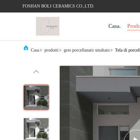
FOSHAN BOLI CERAMICS CO.,LTD.
Casa.
Prodo
Casa
>
prodotti
>
gres porcellanato smaltato
>
Tela di porcel