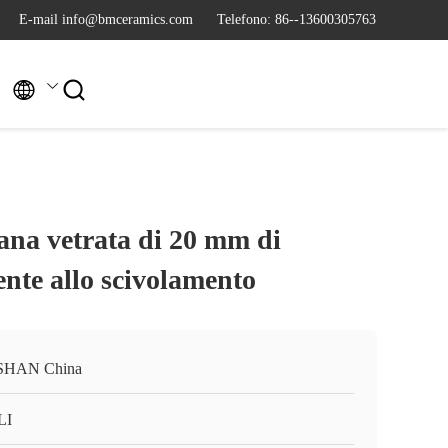
E-mail info@bmceramics.com
Telefono: 86--13600305763


lana vetrata di 20 mm di
tente allo scivolamento
SHAN China
LI