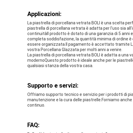
Applicazioni:
La piastrella di porcellana vetrata BOLI è una scelta pe
piastrella di porcellana vetrata è adatta per l'uso sia a
continuitàIl prodotto è dotato di una garanzia di 5 anni e 
completa soddisfazione, la quantità minima di ordine è 
essere organizzata.Il pagamento è accettato tramite L/C 
vostra Porcellana Glazzata per molti anni a venire.
La piastrella di porcellana vetrata BOLI è adatta a una var
modernoQuesto prodotto è ideale anche per le piastrelle 
qualsiasi stanza della vostra casa.
Supporto e servizi:
Offriamo supporto tecnico e servizio per i prodotti di p
manutenzione e la cura delle piastrelle.Forniamo anch
continuo.
FAQ: