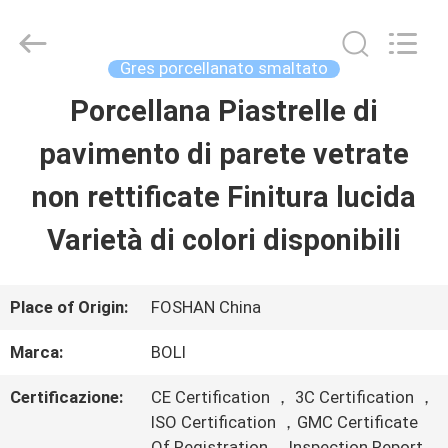
2026
FOSHAN
BOLI
CERAMICS
Gres porcellanato smaltato
CO.,LTD..
All
Porcellana Piastrelle di
CASA.
Rights
Reserved.
pavimento di parete vetrate
PRODOTTI
non rettificate Finitura lucida
Varietà di colori disponibili
VIDEO
Place of Origin:
FOSHAN China
DI
Marca:
BOLI
NOI
Certificazione:
CE Certification ， 3C Certification ，
ISO Certification ，GMC Certificate
VISITA
Of Registration ，Inspection Report