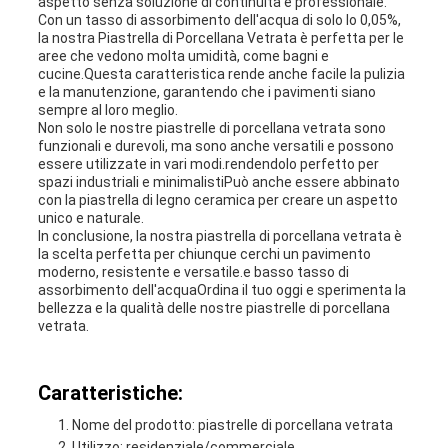
aspetto senza soluzione di continuità e professionale.
Con un tasso di assorbimento dell'acqua di solo lo 0,05%,
la nostra Piastrella di Porcellana Vetrata è perfetta per le
aree che vedono molta umidità, come bagni e
cucine.Questa caratteristica rende anche facile la pulizia
e la manutenzione, garantendo che i pavimenti siano
sempre al loro meglio.
Non solo le nostre piastrelle di porcellana vetrata sono
funzionali e durevoli, ma sono anche versatili e possono
essere utilizzate in vari modi.rendendolo perfetto per
spazi industriali e minimalistiPuò anche essere abbinato
con la piastrella di legno ceramica per creare un aspetto
unico e naturale.
In conclusione, la nostra piastrella di porcellana vetrata è
la scelta perfetta per chiunque cerchi un pavimento
moderno, resistente e versatile.e basso tasso di
assorbimento dell'acquaOrdina il tuo oggi e sperimenta la
bellezza e la qualità delle nostre piastrelle di porcellana
vetrata.
Caratteristiche:
Nome del prodotto: piastrelle di porcellana vetrata
Utilizzo: residenziale/commerciale