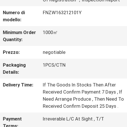
ALLA
Numero di
FNZW163212101Y
modello:
FABBRICA
Minimum Order
1000㎡
Quantity:
CONTROLLO
Prezzo:
negotiable
DELLA
Packaging
1PCS/CTN
QUALITÀ
Details:
Delivery Time:
If The Goods In Stocks Then After
CONTATTACI
Received Confirm Payment 7 Days , If
Need Arrange Produce , Then Need To
Received Confirm Deposit 25 Days .
CHIEDI UN
Payment
Irreverable L/C At Sight , T/T
PREVENTIVO
Terms: