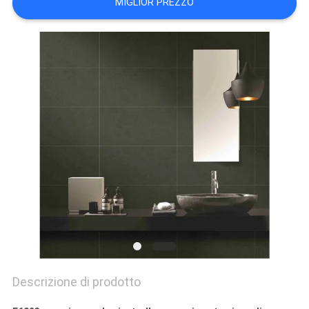
MIGLIOR PREZZO
POLITICA
SULLA
PRIVACY
Descrizione di prodotto