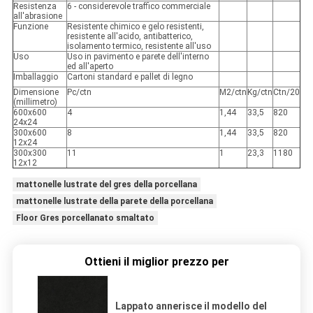
Resistenza
6 - considerevole traffico commerciale
all'abrasione
Funzione
Resistente chimico e gelo resistenti,
resistente all'acido, antibatterico,
isolamento termico, resistente all'uso
Uso
Uso in pavimento e parete dell'interno
ed all'aperto
Imballaggio
Cartoni standard e pallet di legno
Dimensione
Pc/ctn
M2/ctn
Kg/ctn
Ctn/20
(millimetro)
600x600
4
1,44
33,5
820
24x24
300x600
8
1,44
33,5
820
12x24
300x300
11
1
23,3
1180
12x12
mattonelle lustrate del gres della porcellana
mattonelle lustrate della parete della porcellana
Floor Gres porcellanato smaltato
Ottieni il miglior prezzo per
Lappato annerisce il modello del