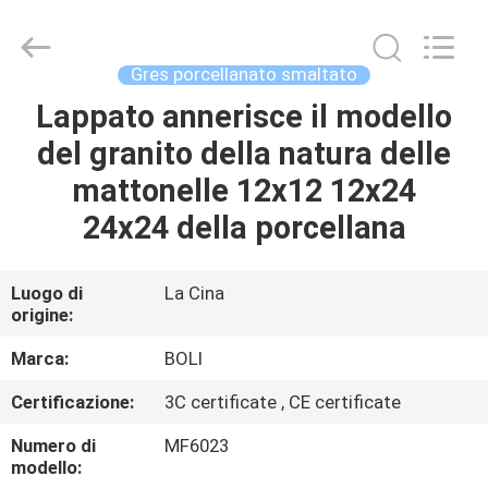
2026
FOSHAN
BOLI
CERAMICS
CO.,LTD..
Gres porcellanato smaltato
All
Rights
Reserved.
Lappato annerisce il modello
CASA.
del granito della natura delle
PRODOTTI
mattonelle 12x12 12x24
24x24 della porcellana
VIDEO
Luogo di
La Cina
origine:
DI
NOI
Marca:
BOLI
Certificazione:
3C certificate , CE certificate
VISITA
Numero di
MF6023
ALLA
modello: