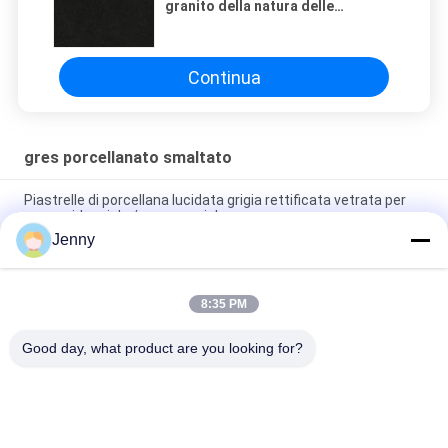
granito della natura delle
mattonelle 12x12 12x24 24x24
della porcellana
Continua
gres porcellanato smaltato
Piastrelle di porcellana lucidata grigia rettificata vetrata per
uso residenziale / commerciale
Jenny
Piastrelle di porcellana rettificata lucida con finitura lucidata a
basso assorbimento dell'acqua
8:35 PM
Macchina di piastrelle di porcellana di corpo intero con finitura
con assorbimento dell'acqua dello 0,05%
Good day, what product are you looking for?
Categorie popolari
Tutti
Gres Porcellanato 
Mattonelle Di Pietra 