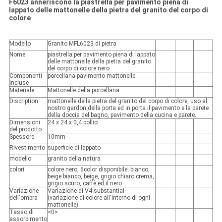
F6023 anneriscono la piastrella per pavimento piena di
lappato delle mattonelle della pietra del granito del corpo di
colore
Modello
Granito MFL6023 di pietra
Nome:
piastrella per pavimento piena di lappato
delle mattonelle della pietra del granito
del corpo di colore nero
Componenti
porcellana-pavimento-mattonelle
incluse
Materiale
Mattonelle della porcellana
Discription
mattonelle della pietra del granito del corpo di colore, uso al
nostro gardon della porta ed in porta il pavimento e la parete
della doccia del bagno, pavimento della cucina e parete.
Dimensioni
24 x 24 x 0,4 pollici
del prodotto
Spessore
10mm
Rivestimento
superficie di lappato
modello
granito della natura
colori
colore nero, 6color disponibile: bianco,
beige bianco, beige, grigio chiaro crema,
grigio scuro, caffè ed il nero
Variazione
Variazione di V4-substantial
dell'ombra
(variazione di colore all'interno di ogni
mattonelle)
Tasso di
<0>
assorbimento