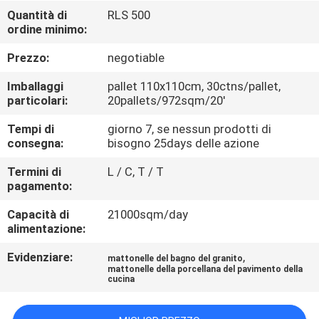
FABBRICA
Quantità di
RLS 500
ordine minimo:
CONTROLLO
Prezzo:
negotiable
DELLA
Imballaggi
pallet 110x110cm, 30ctns/pallet,
QUALITÀ
particolari:
20pallets/972sqm/20'
Tempi di
giorno 7, se nessun prodotti di
consegna:
bisogno 25days delle azione
CONTATTACI
Termini di
L / C, T / T
pagamento:
CHIEDI UN
Capacità di
21000sqm/day
PREVENTIVO
alimentazione:
Evidenziare:
,
mattonelle del bagno del granito
MAPPA
mattonelle della porcellana del pavimento della
cucina
DEL
SITO