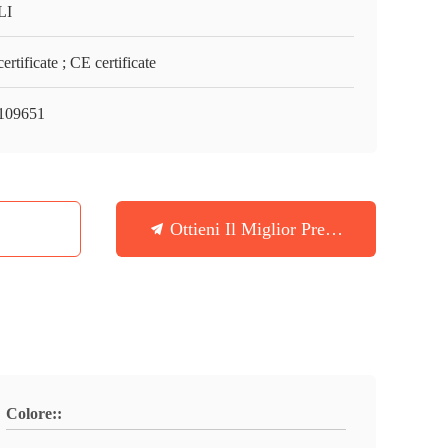
LI
ertificate ; CE certificate
109651
Ottieni Il Miglior Prezzo
Colore::