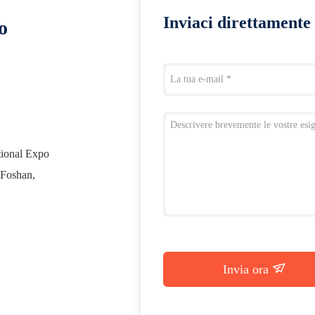
Inviaci direttamente 
o
tional Expo
 Foshan,
Invia ora