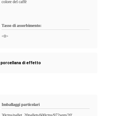
colore del caffè
Tasso di assorbimento:
<0>
 porcellana di effetto
Imballaggi particolari
30ctns/pallet, 20pallets/600ctns/972sqm/20'