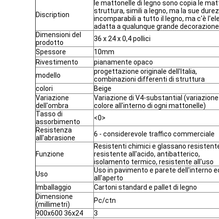
le mattonelle di legno sono copia le matt
struttura, simili a legno, ma la sue dur
Discription
incomparabili a tutto il legno, ma c'è l'e
adatta a qualunque grande decorazione 
Dimensioni del
36 x 24 x 0,4 pollici
prodotto
Spessore
10mm
Rivestimento
pianamente opaco
progettazione originale dell'Italia,
modello
combinazioni differenti di struttura
colori
Beige
Variazione
Variazione di V4-substantial (variazione
dell'ombra
colore all'interno di ogni mattonelle)
Tasso di
<0>
assorbimento
Resistenza
6 - considerevole traffico commerciale
all'abrasione
Resistenti chimici e glassano resistent
Funzione
resistente all'acido, antibatterico,
isolamento termico, resistente all'uso
Uso in pavimento e parete dell'interno e
Uso
all'aperto
Imballaggio
Cartoni standard e pallet di legno
Dimensione
Pc/ctn
(millimetri)
900x600 36x24
3