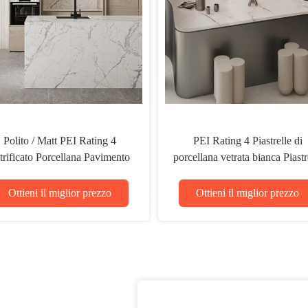
Piastrelle di porcellana bianca
Pias
rettilinata di 12 mm con finitura di
col
matt per ambienti residenziali /
bas
commerciali
Ottieni il miglior prezzo