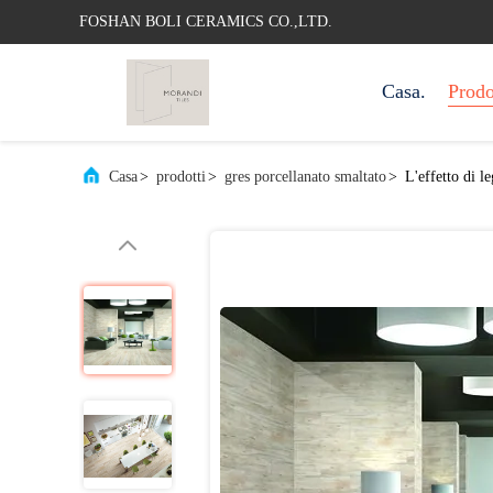
FOSHAN BOLI CERAMICS CO.,LTD.
Casa.
Prodo
Casa
>
prodotti
>
gres porcellanato smaltato
>
L'effetto di l