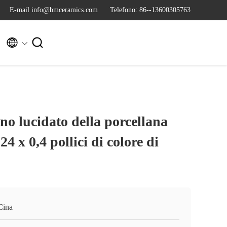
E-mail info@bmceramics.com
Telefono: 86--13600305763


gno lucidato della porcellana
24 x 0,4 pollici di colore di
Cina