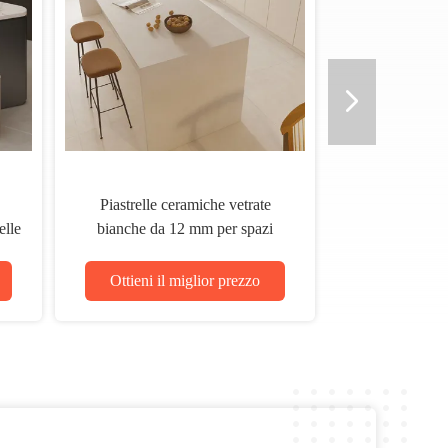
trelle di porcellana reticolate di
Piastrelle di pavimento vetrate
ore bianco matt vetrato PEI 4 a
ceramica per uso residenziale
so assorbimento dell'acqua per
commerciale con tasso di
la casa / azienda
assorbimento dell' acqua dell
Ottieni il miglior prezzo
Ottieni il miglior prezzo
0,05%