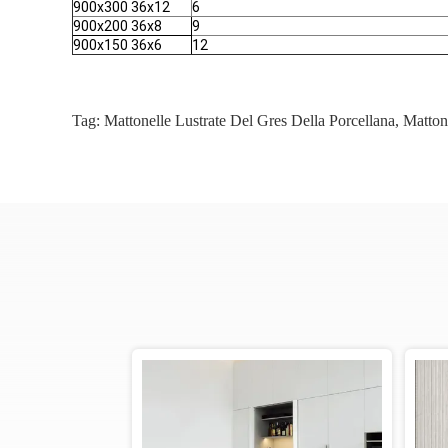
900x300 36x12
6
900x200 36x8
9
900x150 36x6
12
Tag:
Mattonelle Lustrate Del Gres Della Porcellana
,
Mattone