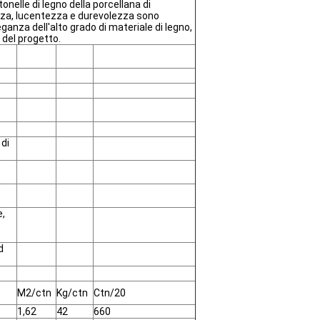
onelle di legno della porcellana di
ezza, lucentezza e durevolezza sono
leganza dell'alto grado di materiale di legno,
del progetto.
 di
e,
d
M2/ctn
Kg/ctn
Ctn/20
1,62
42
660