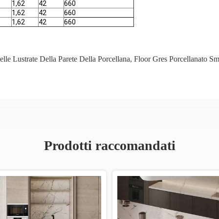
1,62
42
660
1,62
42
660
1,62
42
660
lle Lustrate Della Parete Della Porcellana
,
Floor Gres Porcellanato Sm
Prodotti raccomandati