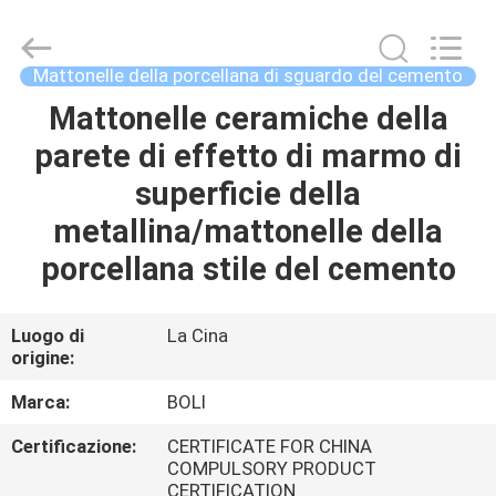
2026
FOSHAN
BOLI
CERAMICS
CO.,LTD..
Mattonelle della porcellana di sguardo del cemento
All
Rights
Reserved.
Mattonelle ceramiche della
CASA.
parete di effetto di marmo di
PRODOTTI
superficie della
metallina/mattonelle della
VIDEO
porcellana stile del cemento
DI
Luogo di
La Cina
origine:
NOI
Marca:
BOLI
VISITA
Certificazione:
CERTIFICATE FOR CHINA
ALLA
COMPULSORY PRODUCT
CERTIFICATION