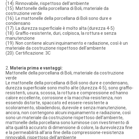
(14). Rinnovabile, rispettoso dell'ambiente
(15). Mattonelle della porcellana di Boli, materiale da
costruzione verde
(16). Le mattonelle della porcellana di Boli sono dure e
condensano
(17). La durezza superficiale è molto alta (durezza 4-5)
(18). Graffio-resistente, duri, colpisca, la rottura e senza
manutenzione
(19). Non contiene alcuni inquinamento e radiazione, così è un
materiale da costruzione rispettoso dell'ambiente
(20). Certificazione: 3C
2.
Materia prima e vantaggi:
Mattonelle della porcellana di Boli, materiale da costruzione
verde
Le mattonelle della porcellana di Boli sono dure e condensano,
durezza superficiale sono molto alte (durezza 4-5), sono graffio-
resistenti, usura, scossa, la rottura e compressione ed hanno
calore eccellente, corrosione e la macchia-resistenza, non
essendo distorte, spaccato ed essere-resistente a
scoloramento, sbiadendosi, durevole e senza manutenzione,
ancora, non contengono alcuni inquinamento e radiazione, così
sono un materiale da costruzione rispettoso dell'ambiente,
mattonelle della porcellana sono luminose con rivestimento di
alta qualità accurato di dimensione di colore, la durevolezza fine
e la permeabilità all'aria fine della compressione-resistenza
rinnovabili, rispettoso dell'ambiente