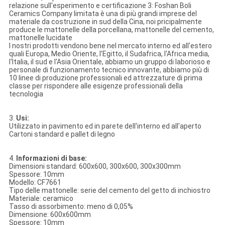
relazione sull'esperimento e certificazione 3: Foshan Boli
Ceramics Company limitata è una di più grandi imprese del
materiale da costruzione in sud della Cina, noi pricipalmente
produce le mattonelle della porcellana, mattonelle del cemento,
mattonelle lucidate
I nostri prodotti vendono bene nel mercato interno ed all'estero
quali Europa, Medio Oriente, l'Egitto, il Sudafrica, l'Africa media,
l'Italia, il sud e l'Asia Orientale, abbiamo un gruppo di laborioso e
personale di funzionamento tecnico innovante, abbiamo più di
10 linee di produzione professionali ed attrezzature di prima
classe per rispondere alle esigenze professionali della
tecnologia
3.
Usi:
Utilizzato in pavimento ed in parete dell'interno ed all'aperto
Cartoni standard e pallet di legno
4.
Informazioni di base:
Dimensioni standard: 600x600, 300x600, 300x300mm
Spessore: 10mm
Modello: CF7661
Tipo delle mattonelle: serie del cemento del getto di inchiostro
Materiale: ceramico
Tasso di assorbimento: meno di 0,05%
Dimensione: 600x600mm
Spessore: 10mm