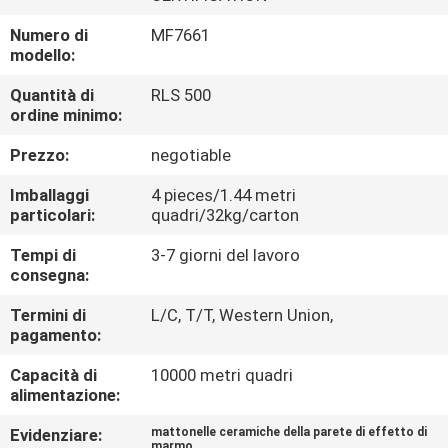
FABBRICA
Numero di
MF7661
modello:
CONTROLLO
Quantità di
RLS 500
DELLA
ordine minimo:
QUALITÀ
Prezzo:
negotiable
Imballaggi
4 pieces/1.44 metri
CONTATTACI
particolari:
quadri/32kg/carton
Tempi di
3-7 giorni del lavoro
CHIEDI UN
consegna:
PREVENTIVO
Termini di
L/C, T/T, Western Union,
pagamento:
MAPPA
Capacità di
10000 metri quadri
alimentazione:
DEL
SITO
Evidenziare:
mattonelle ceramiche della parete di effetto di
marmo