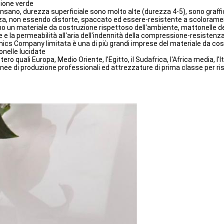
zione verde
sano, durezza superficiale sono molto alte (durezza 4-5), sono graffi
nza, non essendo distorte, spaccato ed essere-resistente a scolorame
o un materiale da costruzione rispettoso dell'ambiente, mattonelle de
e e la permeabilità all'aria dell'indennità della compressione-resistenza
ics Company limitata è una di più grandi imprese del materiale da cost
onelle lucidate
o quali Europa, Medio Oriente, l'Egitto, il Sudafrica, l'Africa media, l'It
linee di produzione professionali ed attrezzature di prima classe per ri