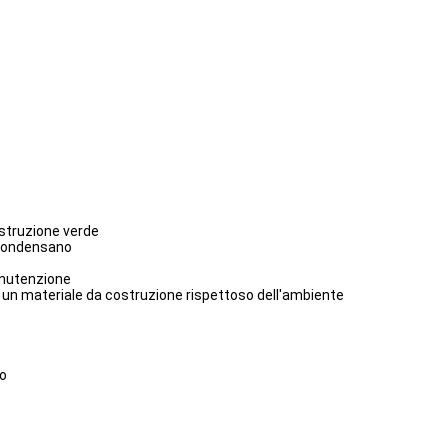
ostruzione verde
 condensano
anutenzione
è un materiale da costruzione rispettoso dell'ambiente
to