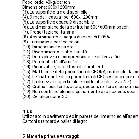
Peso lordo: 48kg/carton
Dimensione: 600x1200mm
(3). La superficie tre è disponibile
(4). 9 modelli casuali per 600x1200mm
(5). La superficie opaca è disponibile
(6). La dimensione della partita ha 600*600mm opachi
(7). Progettazione italiana
(8). Assorbimento di acqua di meno di 0,05%
(9). Luminoso e perfino colori
(10). Dimensioni accurate
(11). Rivestimento di alta qualità
(12). Durevolezza e compressione-resistenza fini
(13). Permeabilità all'aria fine
(14). Rinnovabile, rispettoso dell'ambiente
(15). Mattonelle della porcellana di CHORA, materiale da c
(16). Le mattonelle della porcellana di CHORA sono dure e
(17). La durezza superficiale è molto alta (durezza 4-5)
(18). Graffio-resistente, usura, scossa, rottura e senza m
(19). Non contiene alcuni inquinamento e radiazione, così 
(20). Certificazione: 3C
4.
Usi:
Utilizzato in pavimento ed in parete dell'interno ed all'aper
Cartoni standard e pallet di legno
5.
Materia prima e vantaggi: