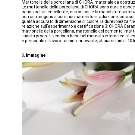
Mattonelle della porcellana di CHORA, materiale da costru
Le mattonelle della porcellana di CHORA sono dure e conden
hanno calore eccellente, corrosione e la macchia-resiste
non contengono alcuni inquinamento e radiazione, così son
qualità accurato di dimensione di colore, la durevolezza fin
relazione sull'esperimento e certificazione 3: CHORA Ceram
mattonelle della porcellana, mattonelle del cemento, matt
I nostri prodotti vendono bene nel mercato interno ed all'ester
e personale di lavoro tecnico innovante, abbiamo più di 10 
6.
immagine: