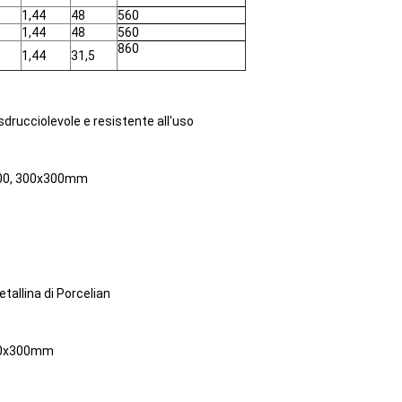
1,44
48
560
1,44
48
560
860
1,44
31,5
sdrucciolevole e resistente all'uso
600, 300x300mm
tallina di Porcelian
300x300mm