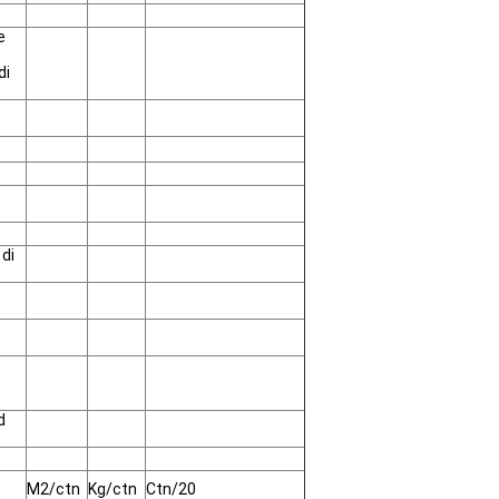
e
di
 di
d
M2/ctn
Kg/ctn
Ctn/20