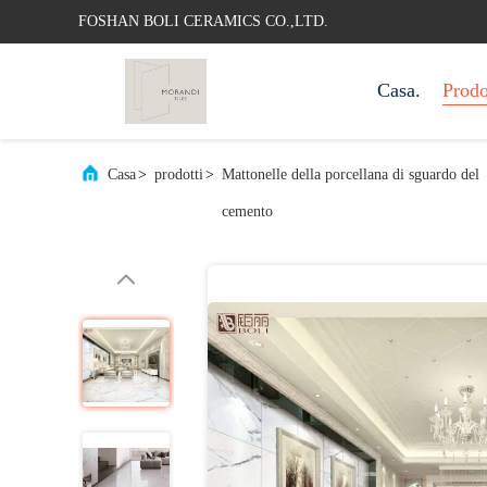
FOSHAN BOLI CERAMICS CO.,LTD.
Casa.
Prodo
Casa
>
prodotti
>
Mattonelle della porcellana di sguardo del
cemento