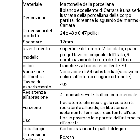
Materiale
Mattonelle della porcellana
Il bianco eccellente di Carrara è una seri
lustrata della porcellana della corpo-
Descrizione
partita, ricreante lo sguardo del marmo 
Carrara
Dimensioni del
24 x 48 x 0,47 pollici
prodotto
Spessore
12mm
Rivestimento
superficie differente 2: lucidato, opaco
progettazione originale dell'Italia, 9
modello
combinazioni differenti di struttura
colori
bianchezza bianca eccellente 70
Variazione
Variazione di V4-substantial (variazione
dell'ombra
colore all'interno di ogni mattonelle)
Tasso di
<0>
assorbimento
Resistenza
4 - considerevole traffico commerciale
all'abrasione
Resistente chimico e gelo resistenti,
Funzione
resistente all'acido, antibatterico,
isolamento termico, resistente all'uso
Uso in pavimento e parete dell'interno e
Uso
all'aperto
Imballaggio
Cartoni standard e pallet di legno
Dimensione
Pc/ctn
(millimetri)