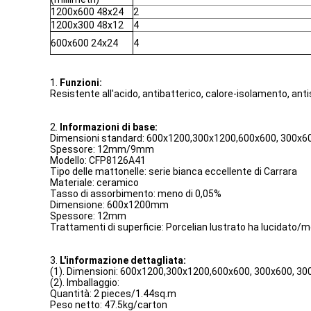
1200x600 48x24
2
1200x300 48x12
4
600x600 24x24
4
1.
Funzioni:
Resistente all'acido, antibatterico, calore-isolamento, anti
2.
Informazioni di base:
Dimensioni standard: 600x1200,300x1200,600x600, 300x
Spessore: 12mm/9mm
Modello: CFP8126A41
Tipo delle mattonelle: serie bianca eccellente di Carrara
Materiale: ceramico
Tasso di assorbimento: meno di 0,05%
Dimensione: 600x1200mm
Spessore: 12mm
Trattamenti di superficie: Porcelian lustrato ha lucidato/me
3.
L'informazione dettagliata:
(1). Dimensioni: 600x1200,300x1200,600x600, 300x600, 
(2). Imballaggio:
Quantità: 2 pieces/1.44sq.m
Peso netto: 47.5kg/carton