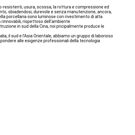
o-resistenti, usura, scossa, la rottura e compressione ed
nto, sbiadendosi, durevole e senza manutenzione, ancora,
lla porcellana sono luminose con rivestimento di alta
 rinnovabili, rispettoso dell'ambiente
ruzione in sud della Cina, noi pricipalmente produce le
alia, il sud e l'Asia Orientale, abbiamo un gruppo di laborioso
spondere alle esigenze professionali della tecnologia