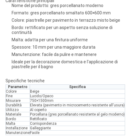
Caratteristiche principali
Nome del prodotto: gres porcellanato moderno
Formato: gres porcellanato smaltato 600×600 mm
Colore: piastrelle per pavimento in terrazzo misto beige
Bordo: rettificato per un aspetto senza soluzione di
continuità
Malta: adatta per una finitura uniforme
Spessore: 10 mm per una maggiore durata
Manutenzione: facile da pulire e mantenere
Ideale per la decorazione domestica e l'applicazione di
piastrelle per il bagno
Specifiche tecniche
Parametro
Specifica
Colore
Beige
Fine
Lucido/Opaco
Misurare
750×1500mm
Durabilità
Elevata (pavimento in microcemento resistente all'usura)
Utilizzo
Al coperto
Materiale
Porcellana (gres porcellanato resistente al gelo moderno)
Bordo
Rettificato
Malta
Corrispondenza
Installazione
Galleggiante
Manutenzione
Facile