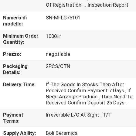
FABBRICA
Of Registration ，Inspection Report
Numero di
SN-MFLG75101
CONTROLLO
modello:
DELLA
Minimum Order
1000㎡
Quantity:
QUALITÀ
Prezzo:
negotiable
CONTATTACI
Packaging
2PCS/CTN
Details:
CHIEDI UN
Delivery Time:
If The Goods In Stocks Then After
Received Confirm Payment 7 Days , If
PREVENTIVO
Need Arrange Produce , Then Need To
Received Confirm Deposit 25 Days .
SITEMAP
Payment
Irreverable L/C At Sight , T/T
Terms:
POLITICA
Supply Ability:
Boli Ceramics