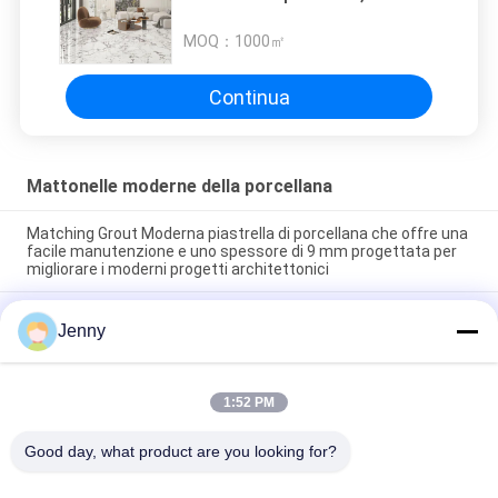
progettata con resistenza alle
macchie per una bellezza duratura
MOQ：
1000㎡
e una facile manutenzione
Continua
Mattonelle moderne della porcellana
Matching Grout Moderna piastrella di porcellana che offre una
facile manutenzione e uno spessore di 9 mm progettata per
migliorare i moderni progetti architettonici
Facile manutenzione piastrelle di porcellana di pavimento
Jenny
moderne texture lisce realizzate per fornire una superficie
elegante resistente alle macchie e all'usura quotidiana
Installazione Galleggiante Moderna Piastrella in Porcellana
1:52 PM
Interna Spessore 9mm Scelta Perfetta Superficie Durevole
Ideale Per Progetti Su Larga Scala
Good day, what product are you looking for?
Categorie popolari
Tutti