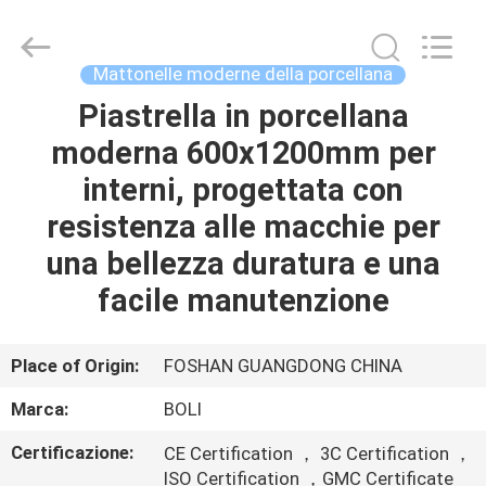
2026
FOSHAN
BOLI
CERAMICS
CO.,LTD..
Mattonelle moderne della porcellana
All
Rights
Reserved.
Piastrella in porcellana
CASA.
moderna 600x1200mm per
PRODOTTI
interni, progettata con
resistenza alle macchie per
VIDEO
una bellezza duratura e una
facile manutenzione
DI
NOI
Place of Origin:
FOSHAN GUANGDONG CHINA
Marca:
BOLI
VISITA
Certificazione:
CE Certification ， 3C Certification ，
ALLA
ISO Certification ，GMC Certificate