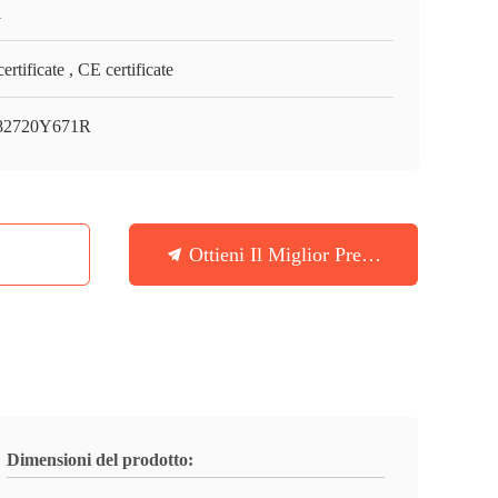
i
ertificate , CE certificate
82720Y671R
Ottieni Il Miglior Prezzo
Dimensioni del prodotto: