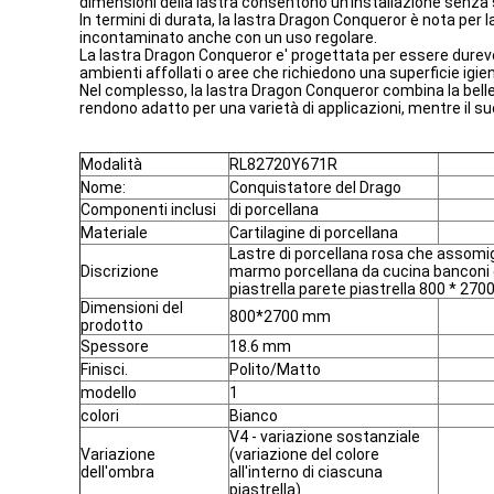
dimensioni della lastra consentono un'installazione senza s
In termini di durata, la lastra Dragon Conqueror è nota per
incontaminato anche con un uso regolare.
La lastra Dragon Conqueror e' progettata per essere durev
ambienti affollati o aree che richiedono una superficie igien
Nel complesso, la lastra Dragon Conqueror combina la bellez
rendono adatto per una varietà di applicazioni, mentre il 
Modalità
RL82720Y671R
Nome:
Conquistatore del Drago
Componenti inclusi
di porcellana
Materiale
Cartilagine di porcellana
Lastre di porcellana rosa che assomig
Discrizione
marmo porcellana da cucina banconi
piastrella parete piastrella 800 * 270
Dimensioni del
800*2700 mm
prodotto
Spessore
18.6 mm
Finisci.
Polito/Matto
modello
1
colori
Bianco
V4 - variazione sostanziale
Variazione
(variazione del colore
dell'ombra
all'interno di ciascuna
piastrella)