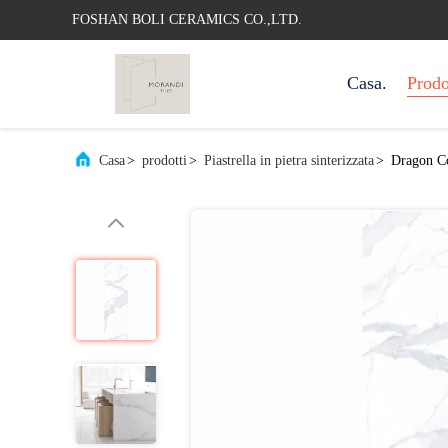
FOSHAN BOLI CERAMICS CO.,LTD.
Casa.
Prodo
Casa
>
prodotti
>
Piastrella in pietra sinterizzata
>
Dragon Co