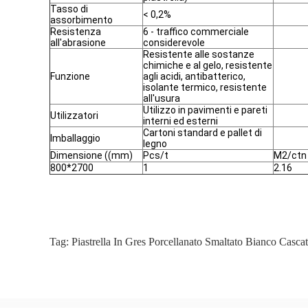
Tasso di
< 0,2%
assorbimento
Resistenza
6 - traffico commerciale
all'abrasione
considerevole
Resistente alle sostanze
chimiche e al gelo, resistente
Funzione
agli acidi, antibatterico,
isolante termico, resistente
all'usura
Utilizzo in pavimenti e pareti
Utilizzatori
interni ed esterni
Cartoni standard e pallet di
Imballaggio
legno
Dimensione ((mm)
Pcs/t
M2/ctn
800*2700
1
2.16
Tag:
Piastrella In Gres Porcellanato Smaltato Bianco Casca