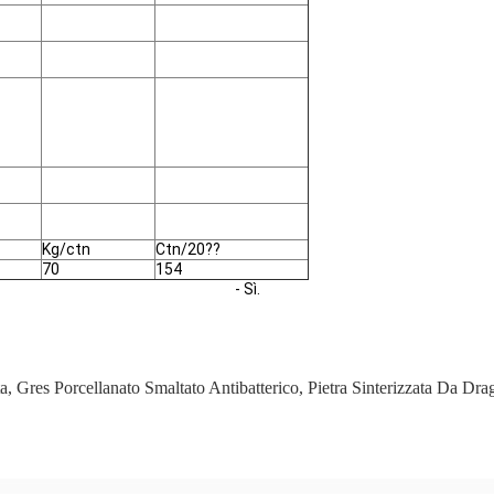
Kg/ctn
Ctn/20??
70
154
- Sì.
ta
,
Gres Porcellanato Smaltato Antibatterico
,
Pietra Sinterizzata Da Dr