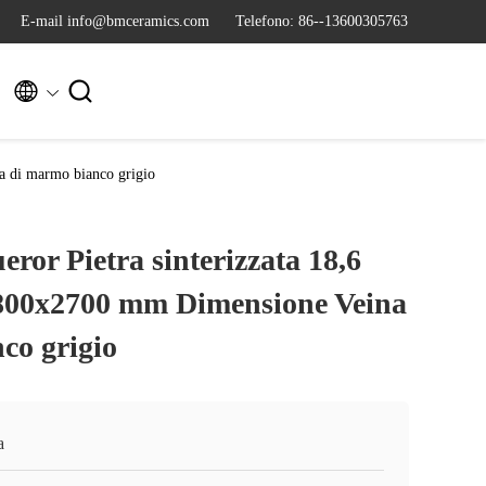
E-mail info@bmceramics.com
Telefono: 86--13600305763


a di marmo bianco grigio
or Pietra sinterizzata 18,6
800x2700 mm Dimensione Veina
co grigio
a