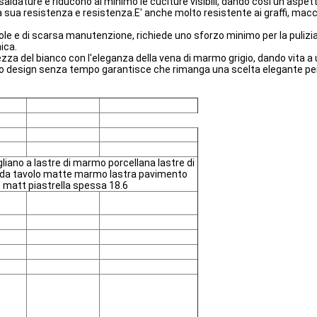
aldature e riducono al minimo le cuciture visibili, dando così un aspe
 la sua resistenza e resistenza.E' anche molto resistente ai graffi, ma
ole e di scarsa manutenzione, richiede uno sforzo minimo per la pulizi
ica.
za del bianco con l'eleganza della vena di marmo grigio, dando vita a 
suo design senza tempo garantisce che rimanga una scelta elegante per g
liano a lastre di marmo porcellana lastre di
 da tavolo matte marmo lastra pavimento
0 matt piastrella spessa 18.6