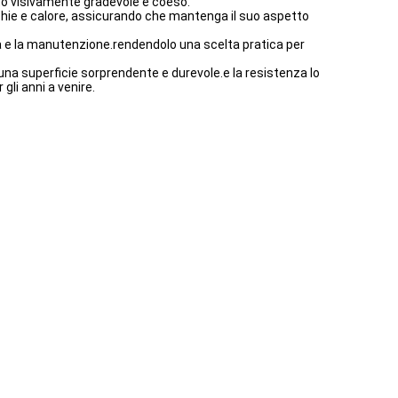
tto visivamente gradevole e coeso.
cchie e calore, assicurando che mantenga il suo aspetto
a e la manutenzione.rendendolo una scelta pratica per
una superficie sorprendente e durevole.e la resistenza lo
li anni a venire.