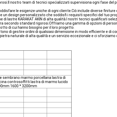
gorosi.Il nostro team di tecnici specializzati supervisiona ogni fase del
isfare le esigenze uniche di ogni cliente.Ciò include diverse finiture e
 un design personalizzato che soddisfi i requisiti specifici del tuo pro
e di lastre KARAKAT AKIN di alta qualità.I nostri tecnici qualificati s
stra secondo standard rigorosi.Offriamo una gamma di opzioni di personali
otto di cui hanno bisogno per il loro progetto.
tono di gestire ordini di qualsiasi dimensione in modo efficiente e di co
 pietra naturale di alta qualità e un servizio eccezionale e ci sforziamo 
che sembrano marmo porcellana lastra di
cina controsoffitti lastra di marmo lucido
 2700mm 1600 * 3200mm