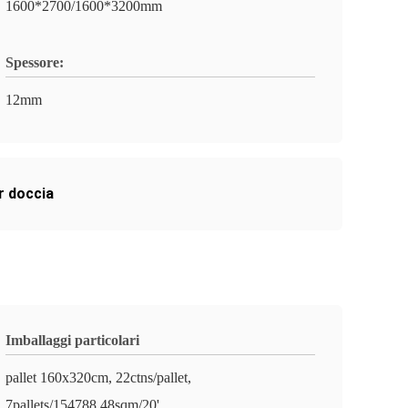
1600*2700/1600*3200mm
Spessore:
12mm
r doccia
Imballaggi particolari
pallet 160x320cm, 22ctns/pallet,
7pallets/154788.48sqm/20'