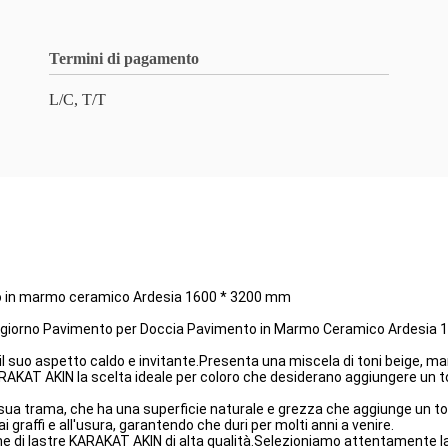
Termini di pagamento
L/C, T/T
nto in marmo ceramico Ardesia 1600 * 3200 mm
Soggiorno Pavimento per Doccia Pavimento in Marmo Ceramico Arde
 suo aspetto caldo e invitante.Presenta una miscela di toni beige, ma
AT AKIN la scelta ideale per coloro che desiderano aggiungere un tocco
a sua trama, che ha una superficie naturale e grezza che aggiunge un t
raffi e all'usura, garantendo che duri per molti anni a venire.
ne di lastre KARAKAT AKIN di alta qualità.Selezioniamo attentamente l