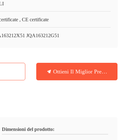
LI
ertificate , CE certificate
163212X51 JQA163212G51
Ottieni Il Miglior Prezzo
Dimensioni del prodotto: