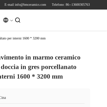
E-mail info@bmceramics.com
Telefono: 86--13600305763


altato per interni 1600 * 3200 mm
avimento in marmo ceramico
doccia in gres porcellanato
interni 1600 * 3200 mm
Cina