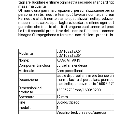
tagliare, lucidare e rifinire ogni lastra secondo standard ri
massima qualità.
Offriamo una gamma di opzioni di personalizzazione per sodd
personalizzate.Il nostro team può lavorare con te per creare
Nel nostro stabilimento siamo specializzati nella produzion
macchinari avanzati per tagliare, lucidare e rifinire ogni la
garantire che i nostri clienti ottengano esattamente il prod
Le forti capacità produttive della nostra fabbrica ci consen
bisogno.Ci impegniamo a fornire ai nostri clienti prodotti in
JQA163212X51
Modalità
JQA163212G51
Nome:
K AAK AT AK IN
Componenti inclusi
porcellana-ardesia
Materiale
Gres porcellanato
lastre di porcellana in oro bianco 
Descrizione
marmo lastra di porcellana piani cu
piastrella per pavimento 1600 *
Dimensioni del
1600*2700mm/1600*3200
prodotto
Spessore
12 mm
Fine
Lucido/Opaco
modello
1
Vecchio teck classico/quercia