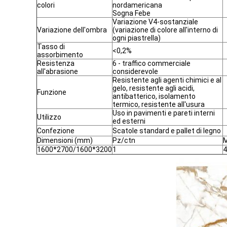
colori
nordamericana
Sogna Febe
Variazione V4-sostanziale
Variazione dell'ombra
(variazione di colore all'interno di
ogni piastrella)
Tasso di
<0,2%
assorbimento
Resistenza
6 - traffico commerciale
all'abrasione
considerevole
Resistente agli agenti chimici e al
gelo, resistente agli acidi,
Funzione
antibatterico, isolamento
termico, resistente all'usura
Uso in pavimenti e pareti interni
Utilizzo
ed esterni
Confezione
Scatole standard e pallet di legno
Dimensioni (mm)
Pz/ctn
M
1600*2700/1600*3200
1
4