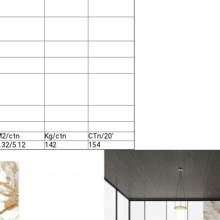
2/ctn
Kg/ctn
CTn/20'
.32/5.12
142
154