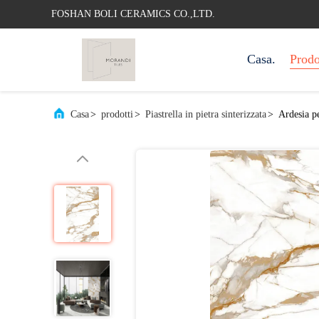
FOSHAN BOLI CERAMICS CO.,LTD.
Casa.
Prodo
Casa
>
prodotti
>
Piastrella in pietra sinterizzata
>
Ardesia p