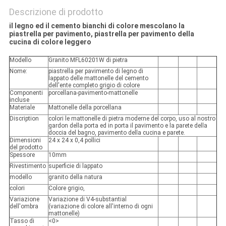
Descrizione di prodotto
il legno ed il cemento bianchi di colore mescolano la
piastrella per pavimento, piastrella per pavimento della
cucina di colore leggero
Modello
Granito MFL60201W di pietra
Nome:
piastrella per pavimento di legno di
lappato delle mattonelle del cemento
dell'ente completo grigio di colore
Componenti
porcellana-pavimento-mattonelle
incluse
Materiale
Mattonelle della porcellana
Discription
colori le mattonelle di pietra moderne del corpo, uso al nostro
gardon della porta ed in porta il pavimento e la parete della
doccia del bagno, pavimento della cucina e parete.
Dimensioni
24 x 24 x 0,4 pollici
del prodotto
Spessore
10mm
Rivestimento
superficie di lappato
modello
granito della natura
colori
Colore grigio,
Variazione
Variazione di V4-substantial
dell'ombra
(variazione di colore all'interno di ogni
mattonelle)
Tasso di
<0>