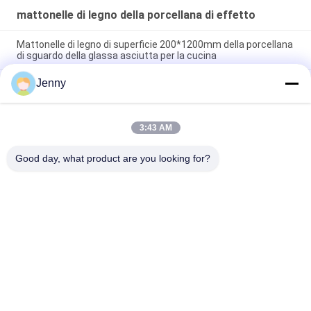
mattonelle di legno della porcellana di effetto
Mattonelle di legno di superficie 200*1200mm della porcellana
di sguardo della glassa asciutta per la cucina
Jenny
Mattonelle di legno della parete di rivestimento di sguardo di
effetto della porcellana di legno delle piastrelle per pavimento
ceramiche 11mm
3:43 AM
La porcellana di legno solida di effetto piastrella la camera da
letto 20*120Cm di Matte Surface Non Slip For
Good day, what product are you looking for?
Categorie popolari
Tutti
Gres Porcellanato 
Mattonelle Di Pietra 
Smaltato
Della Porcellana Di 
Sguardo
Mattonelle Moderne 
Mattonelle Di 
Della Porcellana
Marmo Della 
Porcellana Di 
Mattonelle Di Legno 
Mattonelle Della 
Sguardo