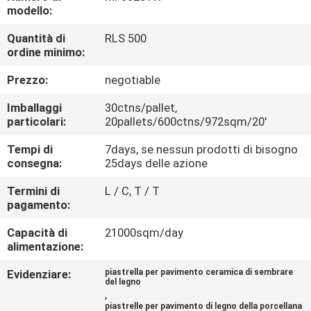
FABBRICA
modello:
Quantità di
RLS 500
CONTROLLO
ordine minimo:
DELLA
Prezzo:
negotiable
QUALITÀ
Imballaggi
30ctns/pallet,
particolari:
20pallets/600ctns/972sqm/20'
CONTATTACI
Tempi di
7days, se nessun prodotti di bisogno
consegna:
25days delle azione
CHIEDI UN
Termini di
L / C, T / T
pagamento:
PREVENTIVO
Capacità di
21000sqm/day
alimentazione:
MAPPA
Evidenziare:
piastrella per pavimento ceramica di sembrare
DEL
del legno
,
SITO
piastrelle per pavimento di legno della porcellana