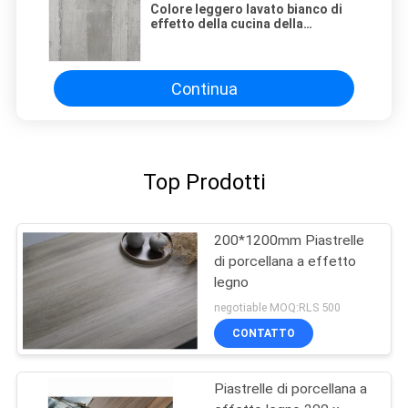
Colore leggero lavato bianco di
effetto della cucina della
porcellana della piastrella per
pavimento della miscela di legno
del cemento
Continua
Top Prodotti
200*1200mm Piastrelle
di porcellana a effetto
legno
negotiable MOQ:RLS 500
CONTATTO
Piastrelle di porcellana a