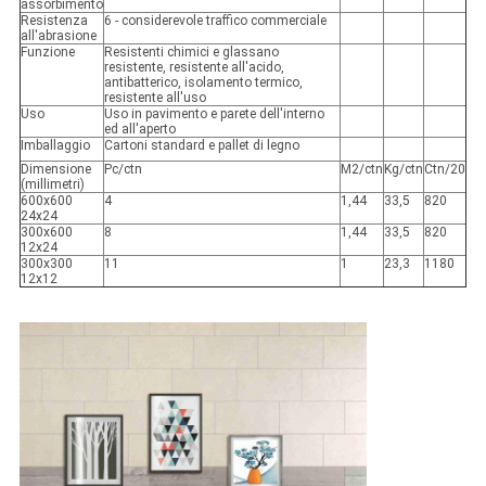
assorbimento
Resistenza
6 - considerevole traffico commerciale
all'abrasione
Funzione
Resistenti chimici e glassano
resistente, resistente all'acido,
antibatterico, isolamento termico,
resistente all'uso
Uso
Uso in pavimento e parete dell'interno
ed all'aperto
Imballaggio
Cartoni standard e pallet di legno
Dimensione
Pc/ctn
M2/ctn
Kg/ctn
Ctn/20
(millimetri)
600x600
4
1,44
33,5
820
24x24
300x600
8
1,44
33,5
820
12x24
300x300
11
1
23,3
1180
12x12