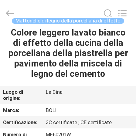
2026
FOSHAN
BOLI
CERAMICS
CO.,LTD..
Mattonelle di legno della porcellana di effetto
All
Rights
Reserved.
Colore leggero lavato bianco
CASA.
di effetto della cucina della
PRODOTTI
porcellana della piastrella per
pavimento della miscela di
VIDEO
legno del cemento
DI
Luogo di
La Cina
origine:
NOI
Marca:
BOLI
VISITA
Certificazione:
3C certificate ; CE certificate
ALLA
Numero di
MF60201W