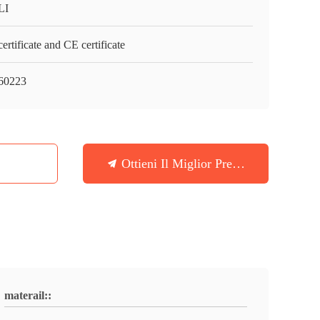
LI
ertificate and CE certificate
60223
Ottieni Il Miglior Prezzo
materail::