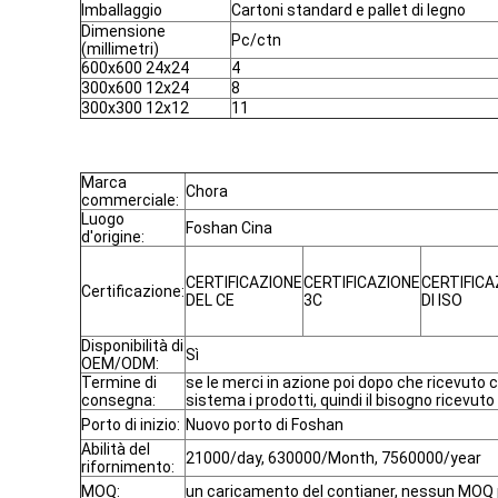
Imballaggio
Cartoni standard e pallet di legno
Dimensione
Pc/ctn
(millimetri)
600x600 24x24
4
300x600 12x24
8
300x300 12x12
11
Marca
Chora
commerciale:
Luogo
Foshan Cina
d'origine:
CERTIFICAZIONE
CERTIFICAZIONE
CERTIFICA
Certificazione:
DEL CE
3C
DI ISO
Disponibilità di
Sì
OEM/ODM:
Termine di
se le merci in azione poi dopo che ricevuto
consegna:
sistema i prodotti, quindi il bisogno ricevut
Porto di inizio:
Nuovo porto di Foshan
Abilità del
21000/day, 630000/Month, 7560000/year
rifornimento:
MOQ:
un caricamento del contianer, nessun MOQ 