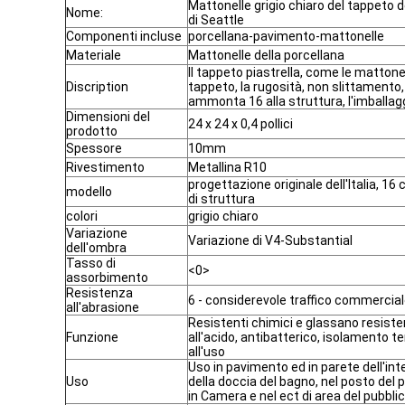
Mattonelle grigio chiaro del tappeto 
Nome:
di Seattle
Componenti incluse
porcellana-pavimento-mattonelle
Materiale
Mattonelle della porcellana
Il tappeto piastrella, come le mattonel
Discription
tappeto, la rugosità, non slittamento
ammonta 16 alla struttura, l'imballagg
Dimensioni del
24 x 24 x 0,4 pollici
prodotto
Spessore
10mm
Rivestimento
Metallina R10
progettazione originale dell'Italia, 16
modello
di struttura
colori
grigio chiaro
Variazione
Variazione di V4-Substantial
dell'ombra
Tasso di
<0>
assorbimento
Resistenza
6 - considerevole traffico commercia
all'abrasione
Resistenti chimici e glassano resiste
Funzione
all'acido, antibatterico, isolamento t
all'uso
Uso in pavimento ed in parete dell'int
Uso
della doccia del bagno, nel posto del 
in Camera e nel ect di area del pubblic