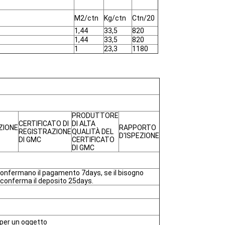
M2/ctn
Kg/ctn
Ctn/20
1,44
33,5
820
1,44
33,5
820
1
23,3
1180
PRODUTTORE
CERTIFICATO DI
DI ALTA
ZIONE
RAPPORTO
REGISTRAZIONE
QUALITÀ DEL
D'ISPEZIONE
DI GMC
CERTIFICATO
DI GMC
 confermano il pagamento 7days, se il bisogno
o conferma il deposito 25days.
per un oggetto