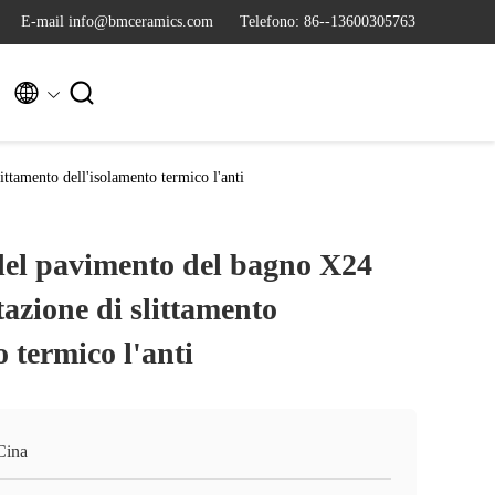
E-mail info@bmceramics.com
Telefono: 86--13600305763


ittamento dell'isolamento termico l'anti
del pavimento del bagno X24
tazione di slittamento
o termico l'anti
Cina