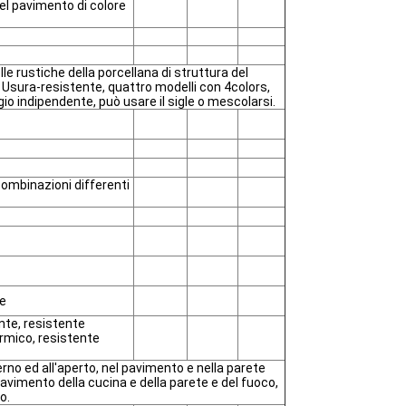
del pavimento di colore
le rustiche della porcellana di struttura del
, Usura-resistente, quattro modelli con 4colors,
io indipendente, può usare il sigle o mescolarsi.
 combinazioni differenti
le
nte, resistente
ermico, resistente
erno ed all'aperto, nel pavimento e nella parete
pavimento della cucina e della parete e del fuoco,
o.