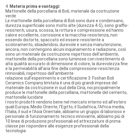
4.
Materia prima e vantaggi:
Mattonelle della porcellana di Boli, materiale da costruzione
verde
Le mattonelle della porcellana di Boli sono dure e condensano,
durezza superficiale sono molto alte (durezza 4-5), sono graffio-
resistenti, usura, scossa, la rottura e compressione ed hanno
calore eccellente, corrosione e la macchia-resistenza, non
essendo distorte, spaccato ed essere-resistente a
scoloramento, sbiadendosi, durevole e senza manutenzione,
ancora, non contengono alcuni inquinamento e radiazione, così
sono un materiale da costruzione rispettoso dell'ambiente,
mattonelle della porcellana sono luminose con rivestimento di
alta qualità accurato di dimensione di colore, la durevolezza fine
e la permeabilità all'aria fine della compressione-resistenza
rinnovabili, rispettoso dell'ambiente
relazione sull'esperimento e certificazione 3: Foshan Boli
Ceramics Company limitata è una di più grandi imprese del
materiale da costruzione in sud della Cina, noi pricipalmente
produce le mattonelle della porcellana, mattonelle del cemento,
mattonelle lucidate
I nostri prodotti vendono bene nel mercato interno ed all'estero
quali Europa, Medio Oriente, l'Egitto, il Sudafrica, l'Africa media,
l'Italia, il sud e l'Asia Orientale, abbiamo un gruppo di laborioso e
personale di funzionamento tecnico innovante, abbiamo più di
10 linee di produzione professionali ed attrezzature di prima
classe per rispondere alle esigenze professionali della
tecnologia