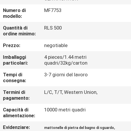
FABBRICA
Numero di
MF7753
modello:
CONTROLLO
Quantità di
RLS 500
DELLA
ordine minimo:
QUALITÀ
Prezzo:
negotiable
Imballaggi
4 pieces/1.44 metri
CONTATTACI
particolari:
quadri/32kg/carton
Tempi di
3-7 giorni del lavoro
CHIEDI UN
consegna:
PREVENTIVO
Termini di
L/C, T/T, Western Union,
pagamento:
MAPPA
Capacità di
10000 metri quadri
alimentazione:
DEL
SITO
Evidenziare:
,
mattonelle di pietra del bagno di sguardo