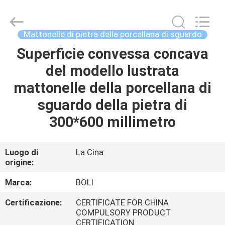
2026
FOSHAN
BOLI
CERAMICS
CO.,LTD..
Mattonelle di pietra della porcellana di sguardo
All
Rights
Reserved.
Superficie convessa concava
CASA.
del modello lustrata
PRODOTTI
mattonelle della porcellana di
sguardo della pietra di
VIDEO
300*600 millimetro
DI
Luogo di
La Cina
origine:
NOI
Marca:
BOLI
VISITA
Certificazione:
CERTIFICATE FOR CHINA
ALLA
COMPULSORY PRODUCT
CERTIFICATION