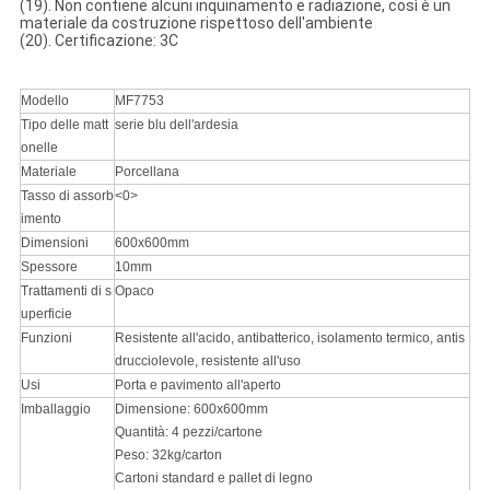
(19). Non contiene alcuni inquinamento e radiazione, così è un
materiale da costruzione rispettoso dell'ambiente
(20). Certificazione: 3C
Modello
MF7753
Tipo delle matt
serie blu dell'ardesia
onelle
Materiale
Porcellana
Tasso di assorb
<0>
imento
Dimensioni
600x600mm
Spessore
10mm
Trattamenti di s
Opaco
uperficie
Funzioni
Resistente all'acido, antibatterico, isolamento termico, antis
drucciolevole, resistente all'uso
Usi
Porta e pavimento all'aperto
Imballaggio
Dimensione: 600x600mm
Quantità: 4 pezzi/cartone
Peso: 32kg/carton
Cartoni standard e pallet di legno