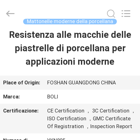
2026
FOSHAN
BOLI
CERAMICS
Mattonelle moderne della porcellana
CO.,LTD..
All
Resistenza alle macchie delle
CASA.
Rights
Reserved.
piastrelle di porcellana per
PRODOTTI
applicazioni moderne
VIDEO
Place of Origin:
FOSHAN GUANGDONG CHINA
Marca:
BOLI
DI
Certificazione:
CE Certification ， 3C Certification ，
NOI
ISO Certification ，GMC Certificate
Of Registration ，Inspection Report
VISITA