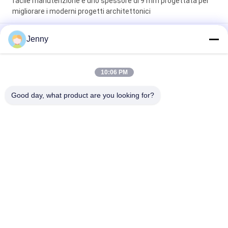
facile manutenzione e uno spessore di 9 mm progettata per
migliorare i moderni progetti architettonici
Facile manutenzione piastrelle di porcellana di pavimento
Jenny
moderne texture lisce realizzate per fornire una superficie
elegante resistente alle macchie e all'usura quotidiana
10:06 PM
Installazione Galleggiante Moderna Piastrella in Porcellana
Interna Spessore 9mm Scelta Perfetta Superficie Durevole
Good day, what product are you looking for?
Ideale Per Progetti Su Larga Scala
Categorie popolari
Tutti
Gres Porcellanato 
Mattonelle Di Pietra 
Smaltato
Della Porcellana Di 
Sguardo
Mattonelle Moderne 
Mattonelle Di 
Della Porcellana
Marmo Della 
Porcellana Di 