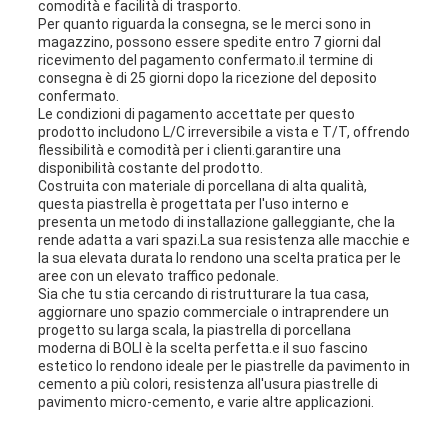
comodità e facilità di trasporto.
Per quanto riguarda la consegna, se le merci sono in
magazzino, possono essere spedite entro 7 giorni dal
ricevimento del pagamento confermato.il termine di
consegna è di 25 giorni dopo la ricezione del deposito
confermato.
Le condizioni di pagamento accettate per questo
prodotto includono L/C irreversibile a vista e T/T, offrendo
flessibilità e comodità per i clienti.garantire una
disponibilità costante del prodotto.
Costruita con materiale di porcellana di alta qualità,
questa piastrella è progettata per l'uso interno e
presenta un metodo di installazione galleggiante, che la
rende adatta a vari spazi.La sua resistenza alle macchie e
la sua elevata durata lo rendono una scelta pratica per le
aree con un elevato traffico pedonale.
Sia che tu stia cercando di ristrutturare la tua casa,
aggiornare uno spazio commerciale o intraprendere un
progetto su larga scala, la piastrella di porcellana
moderna di BOLI è la scelta perfetta.e il suo fascino
estetico lo rendono ideale per le piastrelle da pavimento in
cemento a più colori, resistenza all'usura piastrelle di
pavimento micro-cemento, e varie altre applicazioni.