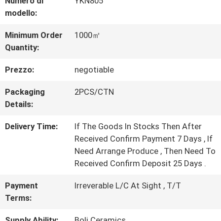
Numero di
YKN805
modello:
ALLA
Minimum Order
1000㎡
FABBRICA
Quantity:
Prezzo:
negotiable
CONTROLLO
Packaging
2PCS/CTN
DELLA
Details:
QUALITÀ
Delivery Time:
If The Goods In Stocks Then After
Received Confirm Payment 7 Days , If
Need Arrange Produce , Then Need To
CONTATTACI
Received Confirm Deposit 25 Days .
Payment
Irreverable L/C At Sight , T/T
CHIEDI UN
Terms:
PREVENTIVO
Supply Ability:
Boli Ceramics