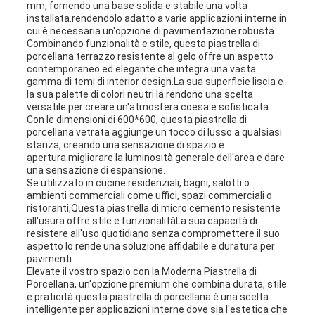
mm, fornendo una base solida e stabile una volta
installata.rendendolo adatto a varie applicazioni interne in
cui è necessaria un'opzione di pavimentazione robusta.
Combinando funzionalità e stile, questa piastrella di
porcellana terrazzo resistente al gelo offre un aspetto
contemporaneo ed elegante che integra una vasta
gamma di temi di interior design.La sua superficie liscia e
la sua palette di colori neutri la rendono una scelta
versatile per creare un'atmosfera coesa e sofisticata.
Con le dimensioni di 600*600, questa piastrella di
porcellana vetrata aggiunge un tocco di lusso a qualsiasi
stanza, creando una sensazione di spazio e
apertura.migliorare la luminosità generale dell'area e dare
una sensazione di espansione.
Se utilizzato in cucine residenziali, bagni, salotti o
ambienti commerciali come uffici, spazi commerciali o
ristoranti,Questa piastrella di micro cemento resistente
all'usura offre stile e funzionalitàLa sua capacità di
resistere all'uso quotidiano senza compromettere il suo
aspetto lo rende una soluzione affidabile e duratura per
pavimenti.
Elevate il vostro spazio con la Moderna Piastrella di
Porcellana, un'opzione premium che combina durata, stile
e praticità.questa piastrella di porcellana è una scelta
intelligente per applicazioni interne dove sia l'estetica che