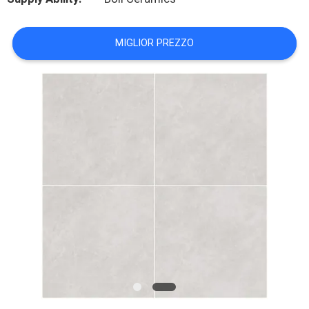
MAPPA
MIGLIOR PREZZO
DEL
SITO
POLITICA
SULLA
PRIVACY