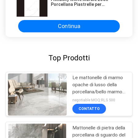
Porcellana Piastrelle per
pavimenti e pareti 750*1500mm
Continua
Top Prodotti
Le mattonelle di marmo
opache di lusso della
porcellana/bello marmo
gradiscono la piastrella di
negotiable MOQ:RLS 500
ceramica
CONTATTO
Mattonelle di pietra della
porcellana di sguardo del