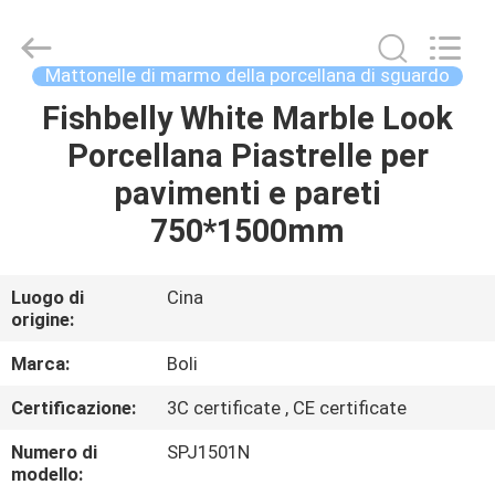
2026
FOSHAN
BOLI
CERAMICS
CO.,LTD..
Mattonelle di marmo della porcellana di sguardo
All
Rights
Reserved.
Fishbelly White Marble Look
CASA.
Porcellana Piastrelle per
PRODOTTI
pavimenti e pareti
750*1500mm
VIDEO
Luogo di
Cina
origine:
DI
NOI
Marca:
Boli
Certificazione:
3C certificate , CE certificate
VISITA
Numero di
SPJ1501N
ALLA
modello: