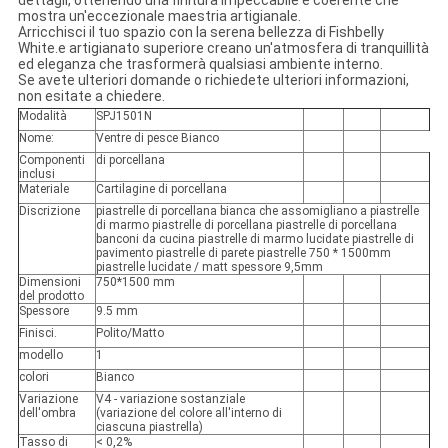
mostra un'eccezionale maestria artigianale.
Arricchisci il tuo spazio con la serena bellezza di Fishbelly
White.e artigianato superiore creano un'atmosfera di tranquillità
ed eleganza che trasformerà qualsiasi ambiente interno.
Se avete ulteriori domande o richiedete ulteriori informazioni,
non esitate a chiedere.
Modalità
SPJ1501N
Nome:
Ventre di pesce Bianco
Componenti
di porcellana
inclusi
Materiale
Cartilagine di porcellana
Discrizione
piastrelle di porcellana bianca che assomigliano a piastrelle
di marmo piastrelle di porcellana piastrelle di porcellana
banconi da cucina piastrelle di marmo lucidate piastrelle di
pavimento piastrelle di parete piastrelle 750 * 1500mm
piastrelle lucidate / matt spessore 9,5mm
Dimensioni
750*1500 mm
del prodotto
Spessore
9.5 mm
Finisci.
Polito/Matto
modello
1
colori
Bianco
Variazione
V4 - variazione sostanziale
dell'ombra
(variazione del colore all'interno di
ciascuna piastrella)
Tasso di
< 0,2%