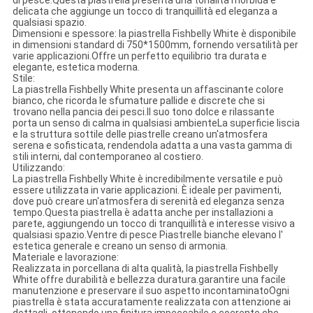
delicata che aggiunge un tocco di tranquillità ed eleganza a
qualsiasi spazio.
Dimensioni e spessore: la piastrella Fishbelly White è disponibile
in dimensioni standard di 750*1500mm, fornendo versatilità per
varie applicazioni.Offre un perfetto equilibrio tra durata e
elegante, estetica moderna.
Stile:
La piastrella Fishbelly White presenta un affascinante colore
bianco, che ricorda le sfumature pallide e discrete che si
trovano nella pancia dei pesci.Il suo tono dolce e rilassante
porta un senso di calma in qualsiasi ambienteLa superficie liscia
e la struttura sottile delle piastrelle creano un'atmosfera
serena e sofisticata, rendendola adatta a una vasta gamma di
stili interni, dal contemporaneo al costiero.
Utilizzando:
La piastrella Fishbelly White è incredibilmente versatile e può
essere utilizzata in varie applicazioni. È ideale per pavimenti,
dove può creare un'atmosfera di serenità ed eleganza senza
tempo.Questa piastrella è adatta anche per installazioni a
parete, aggiungendo un tocco di tranquillità e interesse visivo a
qualsiasi spazio.Ventre di pesce Piastrelle bianche elevano l'
estetica generale e creano un senso di armonia.
Materiale e lavorazione:
Realizzata in porcellana di alta qualità, la piastrella Fishbelly
White offre durabilità e bellezza duratura.garantire una facile
manutenzione e preservare il suo aspetto incontaminatoOgni
piastrella è stata accuratamente realizzata con attenzione ai
dettagli, ottenendo una finitura impeccabile e coerente che