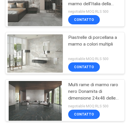
marmo dell'Italia della
breccia con la superficie
negotiable MOQ:RLS 500
metallina/polacco
CONTATTO
Piastrelle di porcellana a
marmo a colori multipli
negotiable MOQ:RLS 500
CONTATTO
Multi rame di marmo raro
nero Donamita di
dimensione 24x48 delle
mattonelle della
negotiable MOQ:RLS 500
porcellana di sguardo
CONTATTO