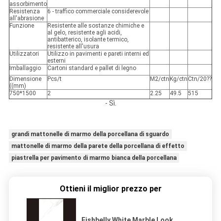
assorbimento
Resistenza
6 - traffico commerciale considerevole
all'abrasione
Funzione
Resistente alle sostanze chimiche e
al gelo, resistente agli acidi,
antibatterico, isolante termico,
resistente all'usura
Utilizzatori
Utilizzo in pavimenti e pareti interni ed
esterni
Imballaggio
Cartoni standard e pallet di legno
Dimensione
Pcs/t
M2/ctn
Kg/ctn
Ctn/20??
((mm)
750*1500
2
2.25
49.5
515
- Sì.
grandi mattonelle di marmo della porcellana di sguardo
mattonelle di marmo della parete della porcellana di effetto
piastrella per pavimento di marmo bianca della porcellana
Ottieni il miglior prezzo per
Fishbelly White Marble Look