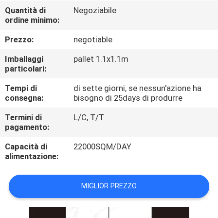
FABBRICA
Quantità di
Negoziabile
ordine minimo:
CONTROLLO
Prezzo:
negotiable
DELLA
Imballaggi
pallet 1.1x1.1m
QUALITÀ
particolari:
Tempi di
di sette giorni, se nessun'azione ha
consegna:
bisogno di 25days di produrre
CONTATTACI
Termini di
L/C, T/T
pagamento:
CHIEDI UN
Capacità di
22000SQM/DAY
PREVENTIVO
alimentazione:
MAPPA
MIGLIOR PREZZO
DEL
SITO